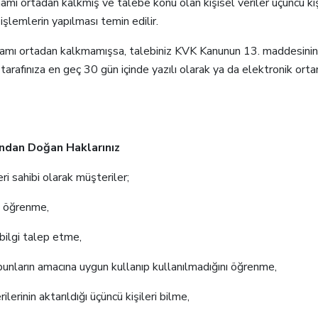
amamı ortadan kalkmış ve talebe konu olan kişisel veriler üçüncü k
işlemlerin yapılması temin edilir.
tamamı ortadan kalkmamışsa, talebiniz KVK Kanunun 13. maddesinin 
tarafınıza en geç 30 gün içinde yazılı olarak ya da elektronik ortamd
'ndan Doğan Haklarınız
i sahibi olarak müşteriler;
ni öğrenme,
 bilgi talep etme,
 bunların amacına uygun kullanıp kullanılmadığını öğrenme,
ilerinin aktarıldığı üçüncü kişileri bilme,