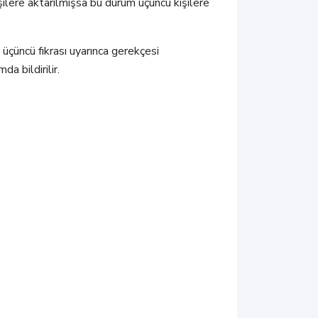
işilere aktarılmışsa bu durum üçüncü kişilere
üçüncü fıkrası uyarınca gerekçesi
a bildirilir.