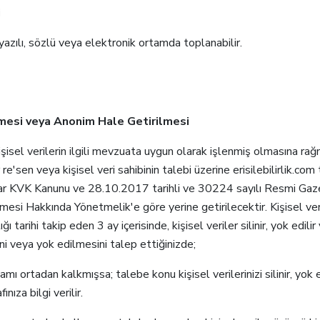
i
yazılı, sözlü veya elektronik ortamda toplanabilir.
ilmesi veya Anonim Hale Getirilmesi
şisel verilerin ilgili mevzuata uygun olarak işlenmiş olmasına ra
re'sen veya kişisel veri sahibinin talebi üzerine erisilebilirlik.com 
aslar KVK Kanunu ve 28.10.2017 tarihli ve 30224 sayılı Resmi Gazet
esi Hakkında Yönetmelik'e göre yerine getirilecektir. Kişisel ve
arihi takip eden 3 ay içerisinde, kişisel veriler silinir, yok edilir
ini veya yok edilmesini talep ettiğinizde;
mamı ortadan kalkmışsa; talebe konu kişisel verilerinizi silinir, yok 
nıza bilgi verilir.