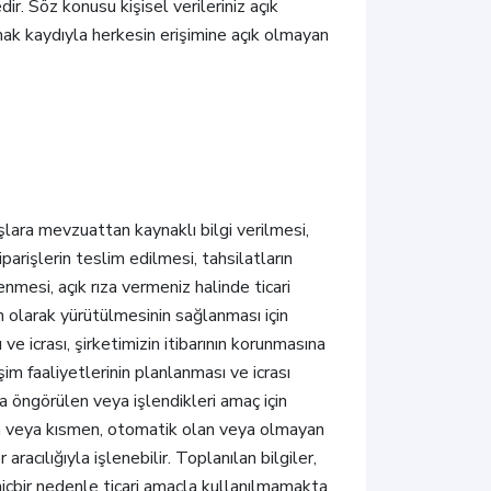
r. Söz konusu kişisel verileriniz açık
ak kaydıyla herkesin erişimine açık olmayan
luşlara mevzuattan kaynaklı bilgi verilmesi,
rişlerin teslim edilmesi, tahsilatların
nmesi, açık rıza vermeniz halinde ticari
un olarak yürütülmesinin sağlanması için
ve icrası, şirketimizin itibarının korunmasına
im faaliyetlerinin planlanması ve icrası
ta öngörülen veya işlendikleri amaç için
men veya kısmen, otomatik olan veya olmayan
ılığıyla işlenebilir. Toplanılan bilgiler,
 hiçbir nedenle ticari amaçla kullanılmamakta