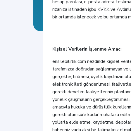
hesap parolası, e-posta adresi, teslimat
rızanıza istinaden işbu KVKK ve Aydınl
bir ortamda işlenecek ve bu ortamda m
Kişisel Verilerin İşlenme Amacı
erisilebilirlik.com nezdinde kişisel veri
tarafımızca doğrudan sağlanmayan ve uz
gerçekleştirilmesi, üyelik kaydınızın ol
elektronik ileti gönderilmesi, faaliyetl
gerekli denetim faaliyetlerinin planlanma
yönelik çalışmaların gerçekleştirilmesi,
amacıyla hukuka ve dürüstlük kurallarına
gerekli olan süre kadar muhafaza edilm
yollarla elde etme, kaydetme, depolanma
haberiniz yada aksi bir talimatınız olma