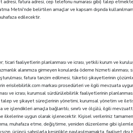
 adresi, fatura adresi, cep telefonu numarası gibi) talep etmektedi
atma Metni'nde belirtilen amaçlar ve kapsam dışında kullanılmam
uhafaza edilecektir.
ler; ticari faaliyetlerin planlanması ve icrası, yetkili kurum ve kuru
manlık alanımıza girmeyen konularda ödeme hizmeti alınması, sipa
uşturulması, fatura tanzim edilmesi, tüketici şikayetlerinin çözümle
erin erisilebilirlik.com markası prosedürleri ve ilgili mevzuata uyg
sı ve icrası, kurumsal sürdürülebilirlik faaliyetlerinin planlanması 
 talep ve şikayet süreçlerinin yönetimi, kurumsal yönetim ve iletiş
 ve işlendikleri amaçla bağlantılı, sınırlı ve ölçülü, ilgili mevzuat
e ilkelerine uygun olarak işlenecektir. Kişisel verileriniz tama
, muhafaza etme, değiştirme, yeniden düzenleme gibi işlemler arac
ksızın, üçüncü şahıslarla kesinlikle paylaşılmamakta, faaliyet dışı