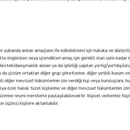
ler yukarıda anılan amaçların ifa edilebilmesi için hukuka ve dürüstl
vzuatta öngörülen veya işlendikleri amaç için gerekli olan süre kada
estek/danışmanlık alınan ya da işbirliği yapılan yurtiçi/yurtdışı/ul
a da çözüm ortakları diğer grup şirketlerine, diğer yetkili kurum ve
ili diğer mevzuat hükümlerinin izin verdiği kişi veya kuruluşlara, h
veya özel hukuk tüzel kişilerine ve diğer mevzuat hükümlerinin izin
 üzerine resmi mercilerle paylaşılabilecektir. Kişisel verileriniz Ki
n üçüncü kişilere aktarılabilir.