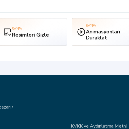
SAYFA
SAYFA
Animasyonları
Resimleri Gizle
Duraklat
azarı /
KVKK ve Aydınlatma Metni